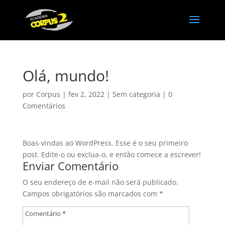
Olá, mundo!
por
Corpus
|
fev 2, 2022
|
Sem categoria
|
0
Comentários
Boas-vindas ao WordPress. Esse é o seu primeiro
post. Edite-o ou exclua-o, e então comece a escrever!
Enviar Comentário
O seu endereço de e-mail não será publicado.
Campos obrigatórios são marcados com
*